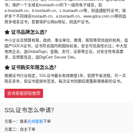
书
；保护一个主域名trustauth.cn的下一级所有子域名，如
a.trustauth.cn、b.trustauth.cn、c.trustauth.cn等，则选
通配符证书
；保
护多个不同域名trustauth.cn、a.trustauth.cn、www.gdca.com.cn等则选
择多域名证书；若要保护公网ip地址，则选
IP证书
。
证书品牌怎么选？
中小企业且预算有限，政府、事业单位、教育、医院等受信组织机构，选
国产
GDCA
证书，证书符合国内和国际标准，安全可信高性价比；中大型
电商企业，选
GlobalSign
；金融、支付、证券等企业，对安全性有高要
求，且预算充足，选
DigiCert Secure Site
。
证书购买年限怎么选？
根据证书行业规定，SSL证书最长有效期是1年，如想节省流程，可一次
购买多年，但证书是按年签发，每次证书到期后需重新替换新的证书。
咨询客服获取推荐
SSL证书怎么申请？
方案一：联系
在线客服
下单
方案二：自主下单