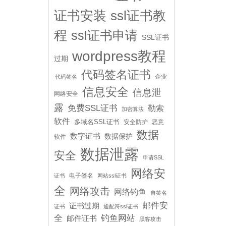
证书安装
ssl证书教
程
ssl证书申请
SSL证书
wordpress教程
过期
代码签名证书
企业
代码签名
信息安全
信息泄
网络安全
露
免费SSL证书
勒索
加密算法
软件
多域名SSL证书
安全防护
恶意
数据
数字证书
数据保护
软件
数据泄露
安全
申请SSL
网络安
电子签名
证书
网站ssl证书
全
网络攻击
网络钓鱼
自签名
邮件安
证书过期
证书
通配符ssl证书
全
钓鱼网站
邮件证书
黑客攻击