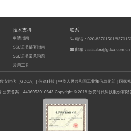
技术支持
联系
申请指南
电话：020-83701501/8370150
SSL证书部署指南
邮箱：sslsales@gdca.com.cn
SSL证书常见问题
常用工具
数安时代（GDCA）
|
信鉴科技
|
中华人民共和国工业和信息化部
|
国家
号
公安备案：4406053010643 Copyright © 2018 数安时代科技股