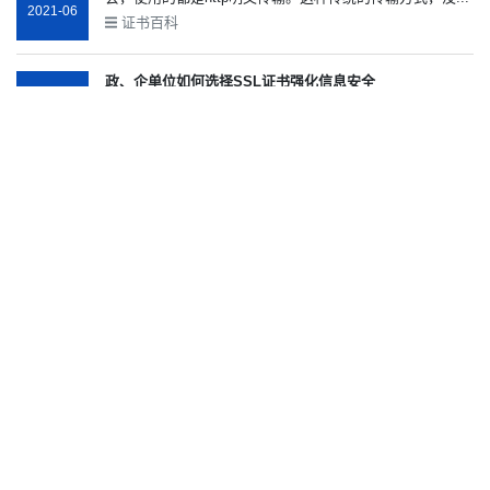
2021-06
证书百科
政、企单位如何选择SSL证书强化信息安全
15
近年来，政府机关、国企事业单位网站受到网络攻击、数
据泄露、假冒伪造网站的问题频繁出现。如何强化信息安...
2021-05
知识百科
新型隐匿的网络安全威胁——SSL证书中存在加密的恶意
软件
14
当您在访问某个网站时，在浏览器地址栏处显示安全锁则
2021-05
表示您正在浏览一个使用了SSL证书进行加密的网站。但...
知识百科
3分钟快速了解SSL证书全部知识
13
SSL证书是一种用于安全浏览Internet的技术。它确保了两
台机器之间传输的数据的机密性和完整性。他们的目的...
2021-05
知识百科