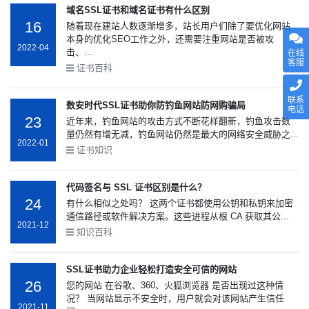
域名SSL证书和域名证书有什么区别
16
随着现在建站人数逐渐增多，站长用户们除了要优化网站
本身的优化SEO工作之外，还需要注重网站是否被攻
2022-04
击、...
在线
客服
证书百科
联系
数安时代SSL证书助你防钓鱼网站防网购骗局
电话
23
近年来，钓鱼网站的攻击方式不断花样翻新，钓鱼攻击数
量仍然有增无减，钓鱼网站仍然是最大的网络安全威胁之...
2022-01
证书知识
代码签名与 SSL 证书区别是什么？
24
有什么相似之处吗？ 这两个证书都使用公钥和私钥来加密
通信路径或软件解决方案。这些进程从根 CA 获取其公...
2021-12
知识百科
SSL证书助力企业轻松打造安全可信的网站
26
您的网站 在谷歌、360、火狐浏览器 是否出现过这种情
况？ 当网站显示不安全时，用户就会对该网站产生信任
2021-11