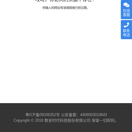
你输入的网址有误或链接已经过期。
在线
客服
联系
电话
粤ICP备05036352号
公安备案：4406053010643
Copyright © 2018 数安时代科技股份有限公司 保留一切权利。