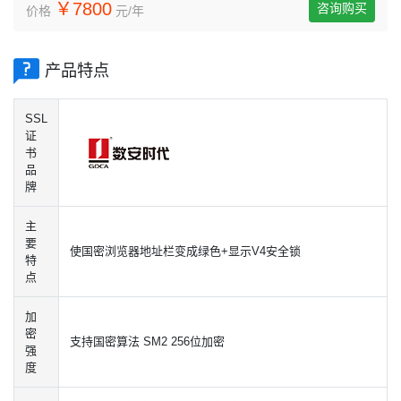
￥7800
咨询购买
价格
元/年
产品特点
SSL
证
书
品
牌
主
要
使国密浏览器地址栏变成绿色+显示V4安全锁
特
点
加
密
支持国密算法 SM2 256位加密
强
度