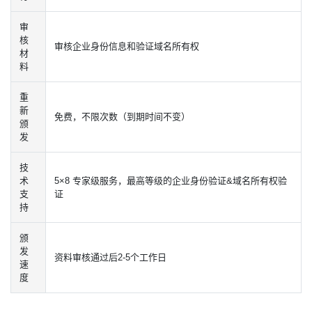
审
核
审核企业身份信息和验证域名所有权
材
料
重
新
免费，不限次数（到期时间不变）
颁
发
技
术
5×8 专家级服务，最高等级的企业身份验证&域名所有权验
支
证
持
颁
发
资料审核通过后2-5个工作日
速
度