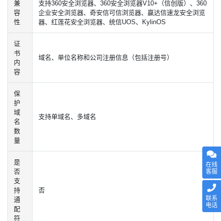
兼
支持360安全浏览器、360安全浏览器V10+（信创版）、360
容
企业安全浏览器、奇安信可信浏览器、赢达信速龙安全浏览
性
器、红莲花安全浏览器、统信UOS、KylinOS
证
书
域名、单位名称和公司注册信息（包括注册号）
内
容
保
护
域
支持单域名、多域名
名
数
量
是
在线
否
客服
支
持
否
联系
通
电话
配
符