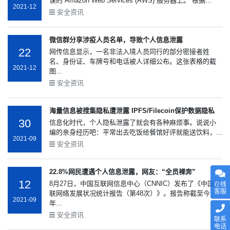
误的 Amazon Web Services (AWS) 服务器上。 根据...
2021-12
安全资讯
微信群分享涉疫人员名单，导致个人信息泄露
22
网传信息显示，一名非法入境人员同行的部分密接者姓
名、身份证、车牌号和电话被人详细公布。这张表格的截
2021-12
图...
安全资讯
海量信息被搜集隐私遭泄露 IPFS/Filecoin保护数据隐私
30
信息化时代，个人隐私泄露了就会有各种麻烦事。说说小
编的亲身经历吧：平常出去吃饭给餐馆好评就能送饮料，...
2021-09
安全资讯
22.8%网民遭遇个人信息泄露，网友：“全员裸奔”
12
8月27日，中国互联网信息中心（CNNIC）发布了《中国互
在线
客服
联网络发展状况统计报告（第48次）》。报告称截至今
2021-09
年...
安全资讯
联系
电话