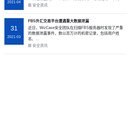
2021-04
安全资讯
FBS外汇交易平台遭遇重大数据泄漏
31
近日，WizCase安全团队在扫描FBS服务器时发现了严重
的数据泄露事件，数以百万计的机密记录，包括用户姓
2021-03
名、...
安全资讯
以色列最严重数据泄露事件：650万选民信息全部曝光
31
就在以色列新一轮大选的数小时前，数百万公民的个人身
份与选举登记信息遭到大规模外泄。根据目前的情况看，...
2021-03
安全资讯
线上个人信息泄露的原因是？
27
互联网科技快速发展的时代，信息技术越来越多的被应用
于现实生活，在给生活带来方便和高效的同时，也带来了...
2021-03
安全资讯
160万华州居民个人信息泄露！州政府拒绝承担任何责任