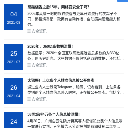
熊猫烧香之后15年，网络变安全了吗？
04
2006年风靡一时的熊猫烧香与更早开始流行的灰鸽子不
同，熊猫烧香是一款拥有自动传播、自动感染硬盘能力和
2021-08
强...
安全资讯
2020年，360亿条数据泄露！
25
数据显示：2020年全国互联网数据泄露总条数约为360亿
条，创历史新高。这些数据不仅包括窃取的数据，还包括...
2021-07
安全资讯
太猖獗！上亿条个人精准信息被公开售卖
26
通过业内人士登录Telegram、暗网，记者看到，上亿条各
类别的个人精准信息映入眼帘，正在被公开售卖。包括个...
2021-04
安全资讯
58同城超4万条个人信息被泄露！
24
4月20日，广州白云法院对蒋某等人犯侵犯公民个人信息罪
一案进行宣判，五名被告人分别被判处有期徒刑二年到...