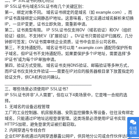
二、IP SSL证书的核心特点
IP SSL证书与域名SSL证书有几个关键区别：
第一，绑定对象不同。 域名证书绑定的是域名（如 example.com），而
IP证书直接绑定公网静态IP地址。这意味着，它无法通过域名解析来切换
IP，一旦IP变更，证书立即失效，需重新申请。
第二，证书类型有限。 IP SSL证书仅支持DV（域名验证）和OV（组织
验证）级别，不支持EV（扩展验证）。DV证书只需验证IP归属权，几分
钟即可签发；OV证书需审核企业资质，证书中会显示公司名称。
第三，不支持通配符。 域名证书可以用 *.example.com 通配符保护所有
子域名，但IP证书不支持通配符。如果要保护多个IP地址，需要选择“多
IP证书”或为每个IP单独申请。
第四，验证方式受限。 域名证书支持DNS验证、邮箱验证等多种方式，
而IP证书仅支持文件验证——需要在IP对应的服务器根目录下放置指定的
验证文件，供CA机构访问确认。
________________________________________
三、哪些场景必须使用IP SSL证书？
IP SSL证书并非“人人需要”，但在以下4类场景中，它是唯一合规的选
择。
1. 无域名的设备远程管理
工厂的工业控制器、机房服务器、安防监控摄像头等设备，往往没有绑定
域名，只能通过IP地址远程登录管理。这类场景必须使用IP证书实现
HTTPS加密，避免登录凭证被拦截窃取。
在线
2. 内网穿透与专线合作
客服
企业ERP系统通过内网穿透暴露公网IP，供异地分公司或合作伙伴访问。