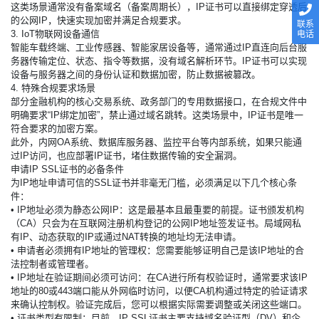
这类场景通常没有备案域名（备案周期长），IP证书可以直接绑定穿透后
的公网IP，快速实现加密并满足合规要求。
联系
3. IoT物联网设备通信
电话
智能车载终端、工业传感器、智能家居设备等，通常通过IP直连向后台服
务器传输定位、状态、指令等数据，没有域名解析环节。IP证书可以实现
设备与服务器之间的身份认证和数据加密，防止数据被篡改。
4. 特殊合规要求场景
部分金融机构的核心交易系统、政务部门的专用数据接口，在合规文件中
明确要求“IP绑定加密”，禁止通过域名跳转。这类场景中，IP证书是唯一
符合要求的加密方案。
此外，内网OA系统、数据库服务器、监控平台等内部系统，如果只能通
过IP访问，也应部署IP证书，堵住数据传输的安全漏洞。
申请IP SSL证书的必备条件
为IP地址申请可信的SSL证书并非毫无门槛，必须满足以下几个核心条
件：
• IP地址必须为静态公网IP：这是最基本且最重要的前提。证书颁发机构
（CA）只会为在互联网注册机构登记的公网IP地址签发证书。局域网私
有IP、动态获取的IP或通过NAT转换的地址均无法申请。
• 申请者必须拥有IP地址的管理权：您需要能够证明自己是该IP地址的合
法控制者或管理者。
• IP地址在验证期间必须可访问：在CA进行所有权验证时，通常要求该IP
地址的80或443端口能从外网临时访问，以便CA机构通过特定的验证请求
来确认控制权。验证完成后，您可以根据实际需要调整或关闭这些端口。
• 证书类型有限制：目前，IP SSL证书主要支持域名验证型（DV）和企