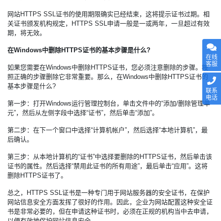
网站HTTPS SSL证书的使用期限确实已经结束，这将提示证书过期。相
关证书颁发机构规定，HTTPS SSL申请一般是一或两年，一旦超过有效
期，将无效。
在Windows中删除
HTTPS证书
的基本步骤是什么?
在线
客服
如果您需要在Windows中删除HTTPS证书，您必须注意删除的步骤。按
照正确的步骤删除它非常重要。那么，在Windows中删除HTTPS证书的
基本步骤是什么?
联系
电话
第一步：打开Windows运行管理控制台，单击文件中的“添加/删除管理单
元”，然后从左侧字段中选择“证书”，然后单击“添加”。
第二步：在下一个窗口中选择“计算机帐户”，然后选择“本地计算机”，最
后确认。
第三步：从本地计算机的“证书”中选择要删除的HTTPS证书，然后单击该
证书的属性。然后选择“禁用此证书的所有用途”，最后单击“应用”。这将
删除HTTPS证书了。
总之，HTTPS SSL证书是一种专门用于网站服务器的安全证书，在保护
网站信息安全方面发挥了很好的作用。因此，企业为网站配置这种安全证
书是非常必要的，但在申请这种证书时，必须在正规的机构当中去申请，
以便有效地保护网站信息安全。