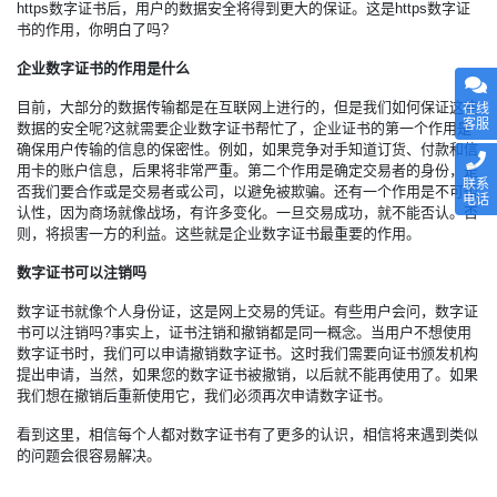
https数字证书后，用户的数据安全将得到更大的保证。这是https数字证
书的作用，你明白了吗?
企业数字证书的作用是什么
目前，大部分的数据传输都是在互联网上进行的，但是我们如何保证这些
在线
客服
数据的安全呢?这就需要企业数字证书帮忙了，企业证书的第一个作用是
确保用户传输的信息的保密性。例如，如果竞争对手知道订货、付款和信
用卡的账户信息，后果将非常严重。第二个作用是确定交易者的身份，是
联系
否我们要合作或是交易者或公司，以避免被欺骗。还有一个作用是不可否
电话
认性，因为商场就像战场，有许多变化。一旦交易成功，就不能否认。否
则，将损害一方的利益。这些就是企业数字证书最重要的作用。
数字证书可以注销吗
数字证书就像个人身份证，这是网上交易的凭证。有些用户会问，数字证
书可以注销吗?事实上，证书注销和撤销都是同一概念。当用户不想使用
数字证书时，我们可以申请撤销数字证书。这时我们需要向证书颁发机构
提出申请，当然，如果您的数字证书被撤销，以后就不能再使用了。如果
我们想在撤销后重新使用它，我们必须再次申请数字证书。
看到这里，相信每个人都对数字证书有了更多的认识，相信将来遇到类似
的问题会很容易解决。