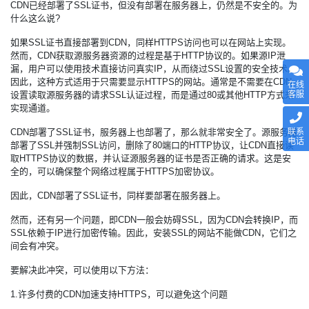
CDN已经部署了SSL证书，但没有部署在服务器上，仍然是不安全的。为
什么这么说?
如果SSL证书直接部署到CDN，同样HTTPS访问也可以在网站上实现。
然而，CDN获取源服务器资源的过程是基于HTTP协议的。如果源IP泄
漏，用户可以使用技术直接访问真实IP，从而绕过SSL设置的安全技术。
因此，这种方式适用于只需要显示HTTPS的网站。通常是不需要在CDN
在线
客服
设置读取源服务器的请求SSL认证过程，而是通过80或其他HTTP方式来
实现通道。
联系
CDN部署了SSL证书，服务器上也部署了，那么就非常安全了。源服务器
电话
部署了SSL并强制SSL访问，删除了80端口的HTTP协议，让CDN直接读
取HTTPS协议的数据，并认证源服务器的证书是否正确的请求。这是安
全的，可以确保整个网络过程属于HTTPS加密协议。
因此，CDN部署了SSL证书，同样要部署在服务器上。
然而，还有另一个问题，即CDN一般会妨碍SSL，因为CDN会转换IP，而
SSL依赖于IP进行加密传输。因此，安装SSL的网站不能做CDN，它们之
间会有冲突。
要解决此冲突，可以使用以下方法：
1.许多付费的CDN加速支持HTTPS，可以避免这个问题