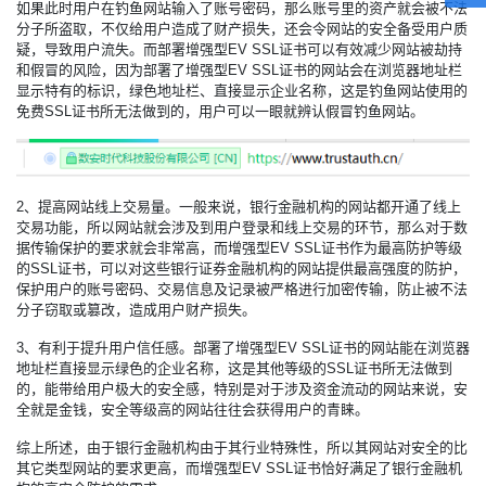
如果此时用户在钓鱼网站输入了账号密码，那么账号里的资产就会被不法
分子所盗取，不仅给用户造成了财产损失，还会令网站的安全备受用户质
疑，导致用户流失。而部署增强型EV SSL证书可以有效减少网站被劫持
和假冒的风险，因为部署了增强型EV SSL证书的网站会在浏览器地址栏
显示特有的标识，绿色地址栏、直接显示企业名称，这是钓鱼网站使用的
免费SSL证书所无法做到的，用户可以一眼就辨认假冒钓鱼网站。
2、提高网站线上交易量。一般来说，银行金融机构的网站都开通了线上
交易功能，所以网站就会涉及到用户登录和线上交易的环节，那么对于数
据传输保护的要求就会非常高，而增强型EV SSL证书作为最高防护等级
的SSL证书，可以对这些银行证券金融机构的网站提供最高强度的防护，
保护用户的账号密码、交易信息及记录被严格进行加密传输，防止被不法
分子窃取或篡改，造成用户财产损失。
3、有利于提升用户信任感。部署了增强型EV SSL证书的网站能在浏览器
地址栏直接显示绿色的企业名称，这是其他等级的SSL证书所无法做到
的，能带给用户极大的安全感，特别是对于涉及资金流动的网站来说，安
全就是金钱，安全等级高的网站往往会获得用户的青睐。
综上所述，由于银行金融机构由于其行业特殊性，所以其网站对安全的比
其它类型网站的要求更高，而增强型EV SSL证书恰好满足了银行金融机