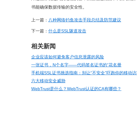
书能确保数据传输的安全性。
上一篇：
八种网络钓鱼攻击手段总结及防范建议
下一篇：
什么是SSL隧道攻击
相关新闻
企业应该如何避免客户信息泄露的风险
一张证书，N个名字——代码签名证书的“花名册
手机端SSL证书挑选指南：别让“不安全”吓跑你的移动访
六大移动安全威胁
WebTrust是什么？WebTrust认证的CA有哪些？