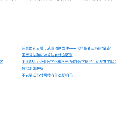
从桌面到云端，从驱动到固件——代码签名证书的“足迹”
国密算法和RSA算法有什么区别
客
不止SSL：企业数字化离不开的4种数字证书，你配齐了吗
数据泄露解析
不安装证书对网站有什么影响吗