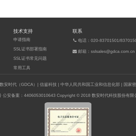
技术支持
联系
申请指南
电话：020-83701501/8370150
SSL证书部署指南
邮箱：sslsales@gdca.com.cn
SSL证书常见问题
常用工具
数安时代（GDCA）
|
信鉴科技
|
中华人民共和国工业和信息化部
|
国家
号
公安备案：4406053010643 Copyright © 2018 数安时代科技股