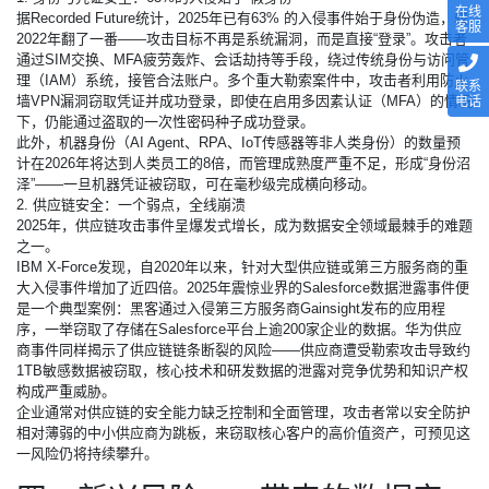
在线
据Recorded Future统计，2025年已有63% 的入侵事件始于身份伪造，较
客服
2022年翻了一番——攻击目标不再是系统漏洞，而是直接“登录”。攻击者
通过SIM交换、MFA疲劳轰炸、会话劫持等手段，绕过传统身份与访问管
理（IAM）系统，接管合法账户。多个重大勒索案件中，攻击者利用防火
联系
墙VPN漏洞窃取凭证并成功登录，即使在启用多因素认证（MFA）的情况
电话
下，仍能通过盗取的一次性密码种子成功登录。
此外，机器身份（AI Agent、RPA、IoT传感器等非人类身份）的数量预
计在2026年将达到人类员工的8倍，而管理成熟度严重不足，形成“身份沼
泽”——一旦机器凭证被窃取，可在毫秒级完成横向移动。
2. 供应链安全：一个弱点，全线崩溃
2025年，供应链攻击事件呈爆发式增长，成为数据安全领域最棘手的难题
之一。
IBM X-Force发现，自2020年以来，针对大型供应链或第三方服务商的重
大入侵事件增加了近四倍。2025年震惊业界的Salesforce数据泄露事件便
是一个典型案例：黑客通过入侵第三方服务商Gainsight发布的应用程
序，一举窃取了存储在Salesforce平台上逾200家企业的数据。华为供应
商事件同样揭示了供应链链条断裂的风险——供应商遭受勒索攻击导致约
1TB敏感数据被窃取，核心技术和研发数据的泄露对竞争优势和知识产权
构成严重威胁。
企业通常对供应链的安全能力缺乏控制和全面管理，攻击者常以安全防护
相对薄弱的中小供应商为跳板，来窃取核心客户的高价值资产，可预见这
一风险仍将持续攀升。