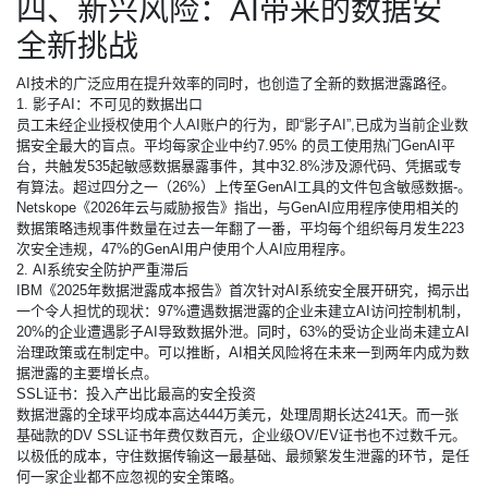
四、新兴风险：AI带来的数据安
全新挑战
AI技术的广泛应用在提升效率的同时，也创造了全新的数据泄露路径。
1. 影子AI：不可见的数据出口
员工未经企业授权使用个人AI账户的行为，即“影子AI”,已成为当前企业数
据安全最大的盲点。平均每家企业中约7.95% 的员工使用热门GenAI平
台，共触发535起敏感数据暴露事件，其中32.8%涉及源代码、凭据或专
有算法。超过四分之一（26%）上传至GenAI工具的文件包含敏感数据-。
Netskope《2026年云与威胁报告》指出，与GenAI应用程序使用相关的
数据策略违规事件数量在过去一年翻了一番，平均每个组织每月发生223
次安全违规，47%的GenAI用户使用个人AI应用程序。
2. AI系统安全防护严重滞后
IBM《2025年数据泄露成本报告》首次针对AI系统安全展开研究，揭示出
一个令人担忧的现状：97%遭遇数据泄露的企业未建立AI访问控制机制，
20%的企业遭遇影子AI导致数据外泄。同时，63%的受访企业尚未建立AI
治理政策或在制定中。可以推断，AI相关风险将在未来一到两年内成为数
据泄露的主要增长点。
SSL证书
：投入产出比最高的安全投资
数据泄露的全球平均成本高达444万美元，处理周期长达241天。而一张
基础款的DV SSL证书年费仅数百元，企业级OV/EV证书也不过数千元。
以极低的成本，守住数据传输这一最基础、最频繁发生泄露的环节，是任
何一家企业都不应忽视的安全策略。