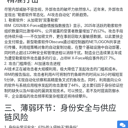
尽管内部威胁不容忽视，外部攻击的破坏力依然惊人。近年来，外部攻击
呈现出 “勒索软件常态化、AI攻击自动化” 的新趋势。
1. 勒索软件：从加密到“双重勒索”
IBM《2026年X-Force威胁情报指数报告》显示，2025年活跃的勒索软件
组织数量同比激增49%，公开披露的受害者数量增加了约12%。攻击手段
也持续升级——不仅加密文件，更在事前窃取大量敏感数据，以此要挟企
业支付赎金。新型勒索软件Obscura通过域控制器的NETLOGON共享进
行传播，利用组策略对象的自动复制功能，在整个基础设施中自动部署，
同时终止超过120种安全和管理进程以消除干扰。制造业已连续第五年成
为遭受勒索软件攻击最多的行业，占IBM X-Force响应事件的27.7%。
2. 攻击门槛降低：AI加速攻击进程
AI技术正在被攻击者大规模利用，极大降低了发起攻击的门槛和成本。
IBM的报告指出，攻击者利用AI可将制作钓鱼邮件的时间从16小时缩短至
5分钟，实现自动化侦察和高精度鱼叉式钓鱼攻击。同时，利用面向公众
的软件与系统应用程序发起的攻击激增了44%，这主要归因于身份验证控
制的缺失以及AI驱动的漏洞发现技术。可以预见，若不及时提高防御水
平，企业面临的攻击频率和复杂程度还将持续攀升。
三、薄弱环节：身份安全与供应
链风险
1. 身份与凭证安全：63%的入侵始于“假身份”