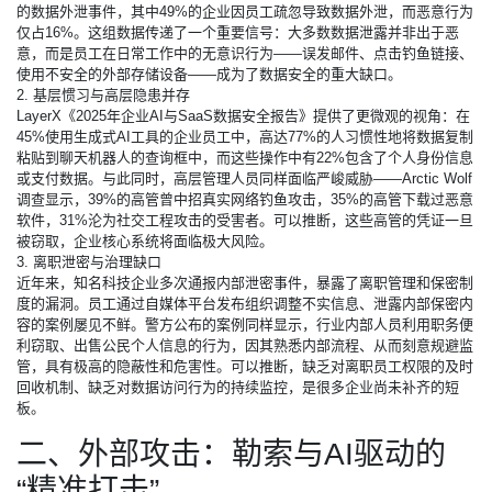
的数据外泄事件，其中49%的企业因员工疏忽导致数据外泄，而恶意行为
仅占16%。这组数据传递了一个重要信号：大多数数据泄露并非出于恶
意，而是员工在日常工作中的无意识行为——误发邮件、点击钓鱼链接、
使用不安全的外部存储设备——成为了数据安全的重大缺口。
2. 基层惯习与高层隐患并存
LayerX《2025年企业AI与SaaS数据安全报告》提供了更微观的视角：在
45%使用生成式AI工具的企业员工中，高达77%的人习惯性地将数据复制
粘贴到聊天机器人的查询框中，而这些操作中有22%包含了个人身份信息
或支付数据。与此同时，高层管理人员同样面临严峻威胁——Arctic Wolf
调查显示，39%的高管曾中招真实网络钓鱼攻击，35%的高管下载过恶意
软件，31%沦为社交工程攻击的受害者。可以推断，这些高管的凭证一旦
被窃取，企业核心系统将面临极大风险。
3. 离职泄密与治理缺口
近年来，知名科技企业多次通报内部泄密事件，暴露了离职管理和保密制
度的漏洞。员工通过自媒体平台发布组织调整不实信息、泄露内部保密内
容的案例屡见不鲜。警方公布的案例同样显示，行业内部人员利用职务便
利窃取、出售公民个人信息的行为，因其熟悉内部流程、从而刻意规避监
管，具有极高的隐蔽性和危害性。可以推断，缺乏对离职员工权限的及时
回收机制、缺乏对数据访问行为的持续监控，是很多企业尚未补齐的短
板。
二、外部攻击：勒索与AI驱动的
“精准打击”