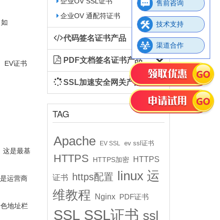
企业OV SSL证书
售前咨询
企业OV 通配符证书
（如
技术支持
代码签名证书产品
渠道合作
PDF文档签名证书产品
。EV证书
SSL加速安全网关产品
TAG
Apache
ev ssl证书
EV SSL
，这是最基
HTTPS
HTTPS
HTTPS加密
linux 运
https配置
证书
还是运营商
维教程
Nginx
PDF证书
绿色地址栏
SSL
SSL证书
ssl