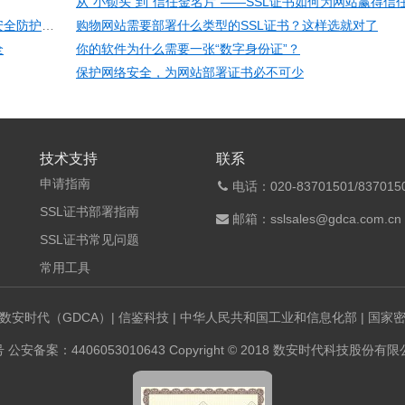
从“小锁头”到“信任金名片”——SSL证书如何为网站赢得信
当“安全盲区”成为企业最大的风险——2026年企业网络安全防护必修课
购物网站需要部署什么类型的SSL证书？这样选就对了
全
你的软件为什么需要一张“数字身份证”？
保护网络安全，为网站部署证书必不可少
技术支持
联系
申请指南
电话：020-83701501/8370150
SSL证书部署指南
邮箱：sslsales@gdca.com.cn
SSL证书常见问题
常用工具
数安时代（GDCA）
|
信鉴科技
|
中华人民共和国工业和信息化部
|
国家
号
公安备案：4406053010643 Copyright © 2018 数安时代科技股