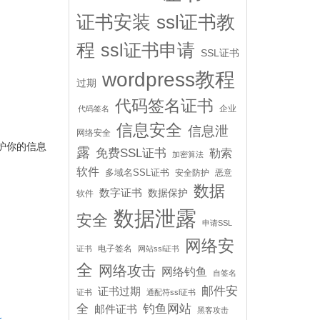
证书安装
ssl证书教
程
ssl证书申请
SSL证书
wordpress教程
过期
代码签名证书
企业
代码签名
信息安全
信息泄
网络安全
护你的信息
露
免费SSL证书
勒索
加密算法
软件
多域名SSL证书
安全防护
恶意
数据
数字证书
数据保护
软件
数据泄露
安全
申请SSL
网络安
电子签名
证书
网站ssl证书
全
网络攻击
网络钓鱼
自签名
邮件安
证书过期
证书
通配符ssl证书
全
钓鱼网站
邮件证书
黑客攻击