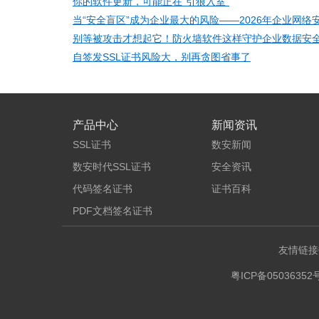
你的软件更新，可能正在“引狼入室”
别等被攻击才想起它！防火墙软件这样守护企业数据安
自签发SSL证书风险大，别再贪图省事了
产品中心
新闻资讯
SSL证书
数安新闻
数安时代SSL证书
安全资讯
代码签名证书
证书百科
PDF文档签名证书
友情链接
粤ICP备05036352