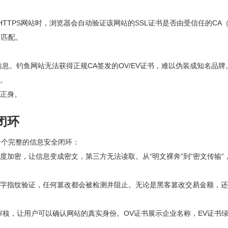
TTPS网站时，浏览器会自动验证该网站的SSL证书是否由受信任的CA
名匹配。
。钓鱼网站无法获得正规CA签发的OV/EV证书，难以伪装成知名品牌
”。
明正身。
闭环
一个完整的信息安全闭环：
度加密，让信息变成密文，第三方无法读取。从“明文裸奔”到“密文传输”
数字指纹验证，任何篡改都会被检测并阻止。无论是黑客篡改交易金额，
审核，让用户可以确认网站的真实身份。OV证书展示企业名称，EV证书