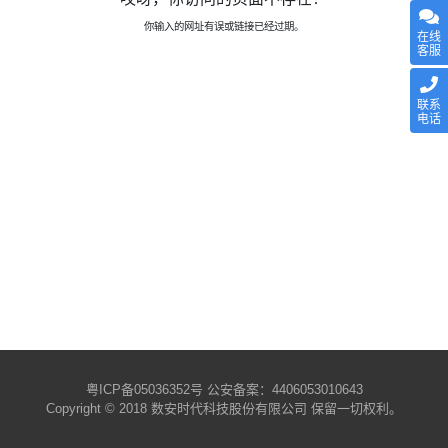
你输入的网址有误或链接已经过期。
在线
客服
联系
电话
粤ICP备05036352号
公安备案：4406053010643
Copyright © 2018 数安时代科技股份有限公司 保留一切权利。