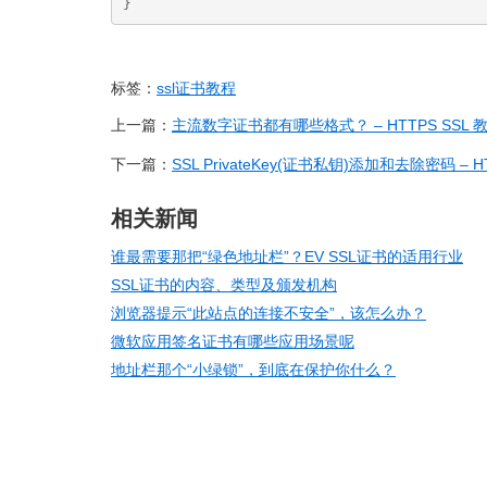
}
标签：
ssl证书教程
上一篇：
主流数字证书都有哪些格式？ – HTTPS SSL 
下一篇：
SSL PrivateKey(证书私钥)添加和去除密码 – H
相关新闻
谁最需要那把“绿色地址栏”？EV SSL证书的适用行业
SSL证书的内容、类型及颁发机构
浏览器提示“此站点的连接不安全”，该怎么办？
微软应用签名证书有哪些应用场景呢
地址栏那个“小绿锁”，到底在保护你什么？