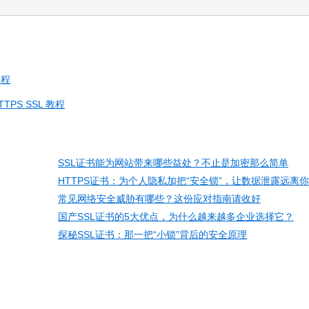
教程
TTPS SSL 教程
SSL证书能为网站带来哪些益处？不止是加密那么简单
HTTPS证书：为个人隐私加把“安全锁”，让数据泄露远离你
常见网络安全威胁有哪些？这份应对指南请收好
国产SSL证书的5大优点，为什么越来越多企业选择它？
探秘SSL证书：那一把“小锁”背后的安全原理