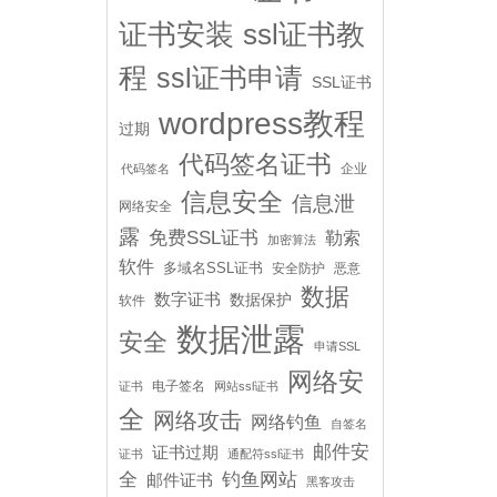
证书安装
ssl证书教
程
ssl证书申请
SSL证书
wordpress教程
过期
代码签名证书
企业
代码签名
信息安全
信息泄
网络安全
露
免费SSL证书
勒索
加密算法
软件
多域名SSL证书
安全防护
恶意
数据
数字证书
数据保护
软件
数据泄露
安全
申请SSL
网络安
电子签名
证书
网站ssl证书
全
网络攻击
网络钓鱼
自签名
邮件安
证书过期
证书
通配符ssl证书
全
钓鱼网站
邮件证书
黑客攻击