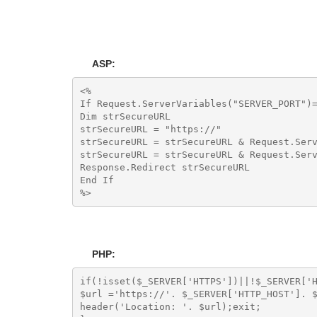
ASP:
<%

If Request.ServerVariables("SERVER_PORT")=
Dim strSecureURL

strSecureURL = "https://"

strSecureURL = strSecureURL & Request.Serv
strSecureURL = strSecureURL & Request.Serv
Response.Redirect strSecureURL

End If

%>
PHP:
if(!isset($_SERVER['HTTPS'])||!$_SERVER['H
$url ='https://'. $_SERVER['HTTP_HOST']. $
header('Location: '. $url);exit;
