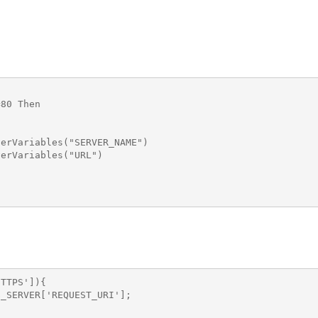
80 Then

erVariables("SERVER_NAME")

erVariables("URL")

TTPS']){

_SERVER['REQUEST_URI'];
