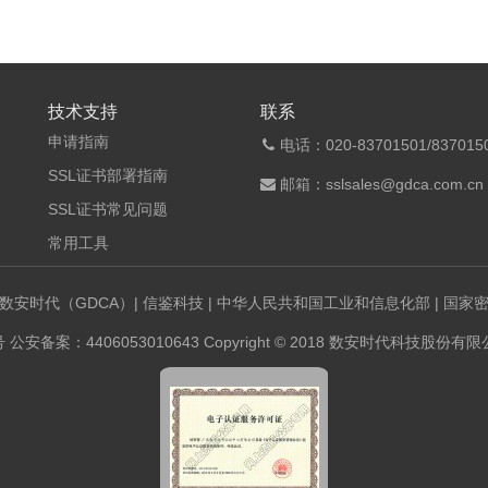
技术支持
联系
申请指南
电话：020-83701501/8370150
SSL证书部署指南
邮箱：sslsales@gdca.com.cn
SSL证书常见问题
常用工具
数安时代（GDCA）
|
信鉴科技
|
中华人民共和国工业和信息化部
|
国家
号
公安备案：4406053010643 Copyright © 2018 数安时代科技股