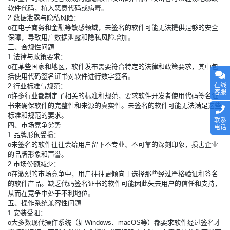
软件代码，植入恶意代码或病毒。
2.数据泄露与隐私风险：
o在电子商务和金融等敏感领域，未签名的软件可能无法提供足够的安全
保障，导致用户数据泄露和隐私风险增加。
三、合规性问题
1.法律与政策要求：
o在某些国家和地区，软件发布需要符合特定的法律和政策要求，其中包
括使用代码签名证书对软件进行数字签名。
在线
2.行业标准与规范：
客服
o许多行业都制定了相关的标准和规范，要求软件开发者使用代码签名证
书来确保软件的完整性和来源的真实性。未签名的软件可能无法满足这些
标准和规范的要求。
联系
四、市场竞争劣势
电话
1.品牌形象受损：
o未签名的软件往往会给用户留下不专业、不可靠的深刻印象，损害企业
的品牌形象和声誉。
2.市场份额减少：
o在激烈的市场竞争中，用户往往更倾向于选择那些经过严格验证和签名
的软件产品。缺乏代码签名证书的软件可能因此失去用户的信任和支持，
从而在竞争中处于不利地位。
五、操作系统兼容性问题
1.安装受阻：
o大多数现代操作系统（如Windows、macOS等）都要求软件经过签名才