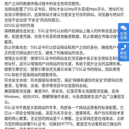
用户之间的数据传输过程中的安全性和完整性。
当网站配置了SSL证书后，网址才会以http开头变成https开头，地址栏也
会显示密锁标识，这类网站才被认为是安全可信的网站，浏览器与地址栏
也就不会出现“不安全”的风险提示。
02SSL证书的作用
保障数据信息安全：SSL证书可以对用户在网站上输入的所有信息进行加
在线
密，如登录凭据、信用卡信息和其他敏感数据，防止数据在传输过程中被
客服
截获。
防止钓鱼攻击：SSL证书可以验证网站和用户之间的身份，确保用户与真
正的官方网站进行交互，避免了钓鱼网站的攻击。
联系
电话
增强企业信誉：使用SSL证书的网站会在浏览器中显示安全锁标志和绿色
地址栏，这可以增强用户对网站的信任度，有助于提升企业的品牌形象。
搜索引擎优化：搜索引擎会优先展示安装了SSL证书的网站，因此使用
SSL有助于提高网站的搜索排名。
符合安全合规：符合国家标准规范，满足“网络和通信的安全”的密码应用
要求，在等保、关保、密评等项目中实现密码合规。
兼容国密浏览器：兼容360、奇安信、红莲花等主流国密浏览器，支持
Windows、统信UOS、麒麟等操作系统，与各类国密生态产品广泛兼容互
认。
SSL证书不再是大型网站的专享，而是每一个网站运营者的标准配置。它
已从一项安全增强功能，演变为关乎安全、搜索排名、用户信任和技术发
展的核心要素。无论您的网站是个人博客、企业官网还是在线商店，立即
为您的网站部署SSL证书，切换到HTTPS，都是您为访客和自己做出的