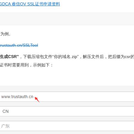
GDCA 睿信OV SSL证书申请资料
证书为例。
trustauth.cn/SSLTool
“生成CSR”
，下载压缩包文件“你的域名.zip”，解压文件后，把后缀为csr
装证书时需要用到，示例如下：