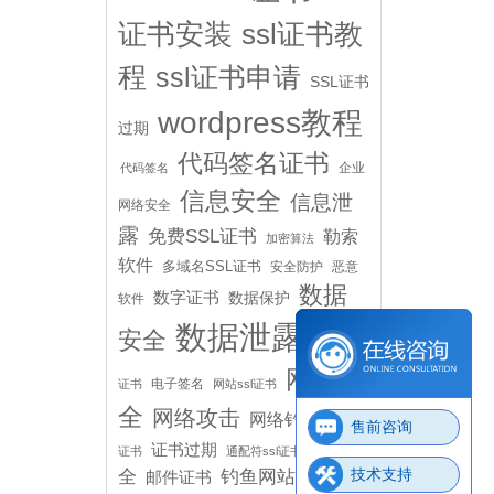
证书安装
ssl证书教
程
ssl证书申请
SSL证书
wordpress教程
过期
代码签名证书
企业
代码签名
信息安全
信息泄
网络安全
露
免费SSL证书
勒索
加密算法
软件
多域名SSL证书
安全防护
恶意
数据
数字证书
数据保护
软件
数据泄露
安全
申请SSL
网络安
电子签名
证书
网站ssl证书
全
网络攻击
网络钓鱼
自签名
售前咨询
邮件安
证书过期
证书
通配符ssl证书
技术支持
全
钓鱼网站
邮件证书
黑客攻击