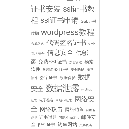
证书安装
ssl证书教
程
ssl证书申请
SSL证书
wordpress教程
过期
代码签名证书
企业
代码签名
信息安全
信息泄
网络安全
露
免费SSL证书
勒索
加密算法
软件
多域名SSL证书
安全防护
恶意
数据
数字证书
数据保护
软件
数据泄露
安全
申请SSL
网络安
电子签名
证书
网站ssl证书
全
网络攻击
网络钓鱼
自签名
邮件安
证书过期
证书
通配符ssl证书
全
钓鱼网站
邮件证书
黑客攻击