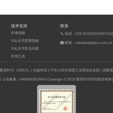
技术支持
联系
申请指南
电话：020-83701501/8370150
SSL证书部署指南
邮箱：sslsales@gdca.com.cn
SSL证书常见问题
常用工具
数安时代（GDCA）
|
信鉴科技
|
中华人民共和国工业和信息化部
|
国家
号
公安备案：4406053010643 Copyright © 2018 数安时代科技股