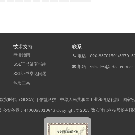
技术支持
联系
申请指南
电话：020-83701501/8370150
SSL证书部署指南
邮箱：sslsales@gdca.com.cn
SSL证书常见问题
常用工具
数安时代（GDCA）
|
信鉴科技
|
中华人民共和国工业和信息化部
|
国家
号
公安备案：4406053010643 Copyright © 2018 数安时代科技股