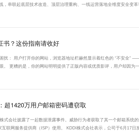
主线，串联起底层技术改造、顶层治理重构、一线运营落地全维度安全变革
L证书？这份指南请收好
扰： 用户打开你的网站，浏览器地址栏赫然显示着红色的 “不安全” —
眼。 更糟的是，你的网站明明提供了正版内容或优质影评，用户却因为一
超1420万用户邮箱密码遭窃取
DI株式会社披露了一起数据泄露事件。威胁行为者获取了其一个邮箱系统
互联网服务提供商（ISP）使用。 KDDI株式会社表示，公司于6月17日