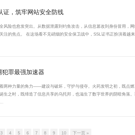
份认证，筑牢网站安全防线
全风险也愈发突出。从数据泄露到钓鱼攻击，从信息篡改到身份冒用，网
关注的焦点。 在这场看不见硝烟的安全保卫战中，SSL证书正扮演着越
成暗网犯罪最强加速器
着两种力量的角力——建设与破坏，守护与侵夺。火药发明之初，既点燃
诞生之时，既缔造了信息共享的乌托邦，也滋生了数字世界的阴暗角落。
…
3
4
5
6
7
8
9
10
下一页 »