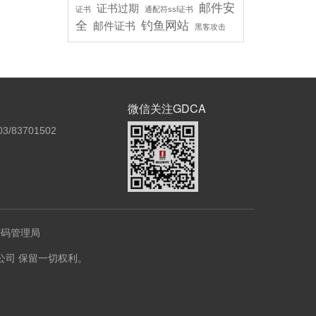
邮件安
证书过期
证书
通配符ssl证书
全
钓鱼网站
邮件证书
黑客攻击
微信关注GDCA
3/83701502
密码管理局
份有限公司 保留一切权利。