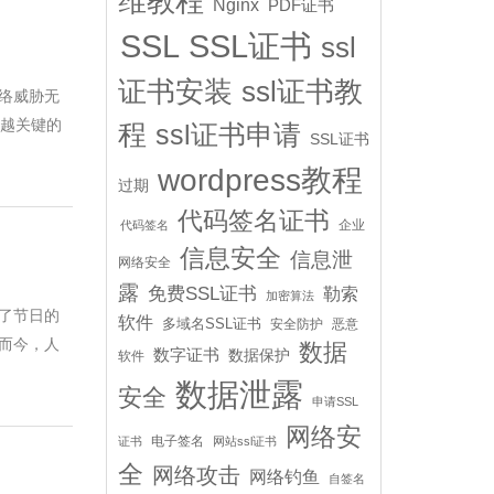
维教程
Nginx
PDF证书
SSL
SSL证书
ssl
证书安装
ssl证书教
络威胁无
来越关键的
程
ssl证书申请
SSL证书
wordpress教程
过期
代码签名证书
企业
代码签名
信息安全
信息泄
网络安全
露
免费SSL证书
勒索
加密算法
了节日的
软件
多域名SSL证书
安全防护
恶意
而今，人
数据
数字证书
数据保护
软件
数据泄露
安全
申请SSL
网络安
电子签名
证书
网站ssl证书
全
网络攻击
网络钓鱼
自签名