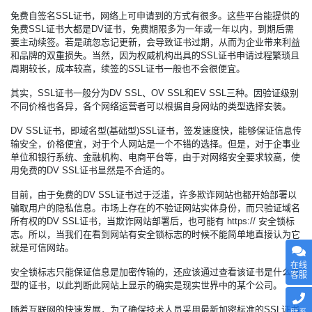
免费自签名SSL证书，网络上可申请到的方式有很多。这些平台能提供的
免费SSL证书大都是DV证书，免费期限多为一年或一年以内，到期后需
要主动续签。若是疏忽忘记更新，会导致证书过期，从而为企业带来利益
和品牌的双重损失。当然，因为权威机构出具的SSL证书申请过程繁琐且
周期较长，成本较高，续签的SSL证书一般也不会很便宜。
其实，SSL证书一般分为DV SSL、OV SSL和EV SSL三种。因验证级别
不同价格也各异，各个网络运营者可以根据自身网站的类型选择安装。
DV SSL证书，即域名型(基础型)SSL证书，签发速度快，能够保证信息传
输安全，价格便宜，对于个人网站是一个不错的选择。但是，对于企事业
单位和银行系统、金融机构、电商平台等，由于对网络安全要求较高，使
用免费的DV SSL证书显然是不合适的。
目前，由于免费的DV SSL证书过于泛滥，许多欺诈网站也都开始部署以
骗取用户的隐私信息。市场上存在的不验证网站实体身份，而只验证域名
所有权的DV SSL证书，当欺诈网站部署后，也可能有 https:// 安全锁标
志。所以，当我们在看到网站有安全锁标志的时候不能简单地直接认为它
就是可信网站。
在线
安全锁标志只能保证信息是加密传输的，还应该通过查看该证书是什么类
客服
型的证书，以此判断此网站上显示的确实是现实世界中的某个公司。
随着互联网的快速发展，为了确保技术人员采用最新加密标准的SSL证书