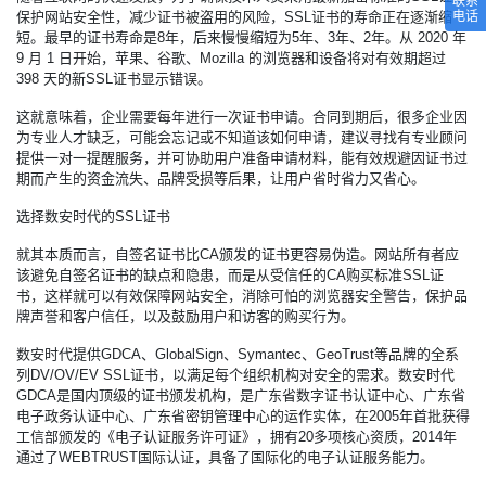
联系
保护网站安全性，减少证书被盗用的风险，SSL证书的寿命正在逐渐缩
电话
短。最早的证书寿命是8年，后来慢慢缩短为5年、3年、2年。从 2020 年
9 月 1 日开始，苹果、谷歌、Mozilla 的浏览器和设备将对有效期超过
398 天的新SSL证书显示错误。
这就意味着，企业需要每年进行一次证书申请。合同到期后，很多企业因
为专业人才缺乏，可能会忘记或不知道该如何申请，建议寻找有专业顾问
提供一对一提醒服务，并可协助用户准备申请材料，能有效规避因证书过
期而产生的资金流失、品牌受损等后果，让用户省时省力又省心。
选择数安时代的SSL证书
就其本质而言，自签名证书比CA颁发的证书更容易伪造。网站所有者应
该避免自签名证书的缺点和隐患，而是从受信任的CA购买标准SSL证
书，这样就可以有效保障网站安全，消除可怕的浏览器安全警告，保护品
牌声誉和客户信任，以及鼓励用户和访客的购买行为。
数安时代提供GDCA、GlobalSign、Symantec、GeoTrust等品牌的全系
列DV/OV/EV SSL证书，以满足每个组织机构对安全的需求。数安时代
GDCA是国内顶级的证书颁发机构，是广东省数字证书认证中心、广东省
电子政务认证中心、广东省密钥管理中心的运作实体，在2005年首批获得
工信部颁发的《电子认证服务许可证》，拥有20多项核心资质，2014年
通过了WEBTRUST国际认证，具备了国际化的电子认证服务能力。