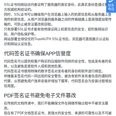
SSL证书向网站访问者证明了服务器的真实身份，此真实身份是通过第三
联系
电话
方权威机构验证的。
同时，SSL证书可以确保用户在浏览器上输入的机密信息和从服务器上查
询的机密信息，从用户浏览器到服务器之间的传输链路上是高强度加密传
输的，可防止被非法篡改和窃取。
只有部署SSL证书才能有效地保证网上机密信息的安全，如钓鱼网站识
别、用户隐私保护等。
网站部署全球信任的TrustAUTH SSL证书后，浏览器可直观展示认证标
识和网站认证信息。
代码签名证书确保APP信誉度
代码签名可以提供和客户购买的压缩软件同样的安全性，包括发布者的名
称，以及避免恶意软件入侵和其他危害。
代码签名证书使用特殊的数字签名对发布者的身份和软件进行绑定。
伴随着未签名代码一同出现的安全警告，被含有软件发布者信息的通知所
代替，从而避免用户放弃安装并增加下载率，代码签名会为安装过程增加
信用度。
PDF签名证书避免电子文件篡改
在传统的文档传递中，我们不能确保文件在网络传输过程中不被非法篡
改。
现在有了PDF文档签名证书，其强大的安全性、来源的可靠性以及不可被