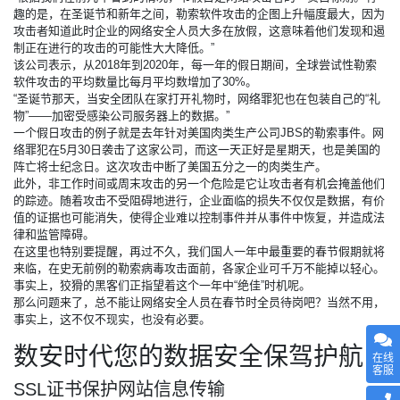
趣的是，在圣诞节和新年之间，勒索软件攻击的企图上升幅度最大，因为
攻击者知道此时企业的网络安全人员大多在放假，这意味着他们发现和遏
制正在进行的攻击的可能性大大降低。”
该公司表示，从2018年到2020年，每一年的假日期间，全球尝试性勒索
软件攻击的平均数量比每月平均数增加了30%。
“圣诞节那天，当安全团队在家打开礼物时，网络罪犯也在包装自己的“礼
物”——加密受感染公司服务器上的数据。”
一个假日攻击的例子就是去年针对美国肉类生产公司JBS的勒索事件。网
络罪犯在5月30日袭击了这家公司，而这一天正好是星期天，也是美国的
阵亡将士纪念日。这次攻击中断了美国五分之一的肉类生产。
此外，非工作时间或周末攻击的另一个危险是它让攻击者有机会掩盖他们
的踪迹。随着攻击不受阻碍地进行，企业面临的损失不仅仅是数据，有价
值的证据也可能消失，使得企业难以控制事件并从事件中恢复，并造成法
律和监管障碍。
在这里也特别要提醒，再过不久，我们国人一年中最重要的春节假期就将
来临，在史无前例的勒索病毒攻击面前，各家企业可千万不能掉以轻心。
事实上，狡猾的黑客们正指望着这个一年中“绝佳”时机呢。
那么问题来了，总不能让网络安全人员在春节时全员待岗吧？当然不用，
事实上，这不仅不现实，也没有必要。
数安时代您的数据安全保驾护航
在线
客服
SSL证书
保护网站信息传输