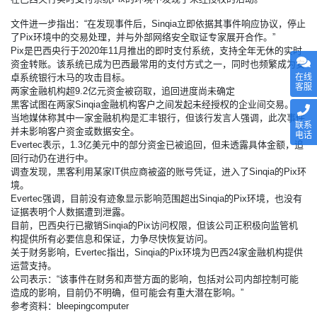
文件进一步指出：“在发现事件后，Sinqia立即依据其事件响应协议，停止
了Pix环境中的交易处理，并与外部网络安全取证专家展开合作。”
Pix是巴西央行于2020年11月推出的即时支付系统，支持全年无休的实时
资金转账。该系统已成为巴西最常用的支付方式之一，同时也频繁成为安
在线
卓系统银行木马的攻击目标。
客服
两家金融机构超9.2亿元资金被窃取，追回进度尚未确定
黑客试图在两家Sinqia金融机构客户之间发起未经授权的企业间交易。
当地媒体称其中一家金融机构是汇丰银行，但该行发言人强调，此次事件
联系
并未影响客户资金或数据安全。
电话
Evertec表示，1.3亿美元中的部分资金已被追回，但未透露具体金额，追
回行动仍在进行中。
调查发现，黑客利用某家IT供应商被盗的账号凭证，进入了Sinqia的Pix环
境。
Evertec强调，目前没有迹象显示影响范围超出Sinqia的Pix环境，也没有
证据表明个人数据遭到泄露。
目前，巴西央行已撤销Sinqia的Pix访问权限，但该公司正积极向监管机
构提供所有必要信息和保证，力争尽快恢复访问。
关于财务影响，Evertec指出，Sinqia的Pix环境为巴西24家金融机构提供
运营支持。
公司表示：“该事件在财务和声誉方面的影响，包括对公司内部控制可能
造成的影响，目前仍不明确，但可能会有重大潜在影响。”
参考资料：bleepingcomputer