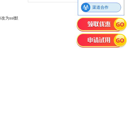
渠道合作
修改为ssl默