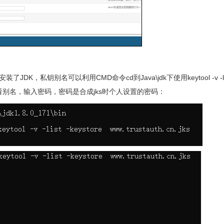
，私钥别名可以利用CMD命令cd到Java\jdk下使用keytool -v -lis
看别名，输入密码，密码是合成jks时个人设置的密码：