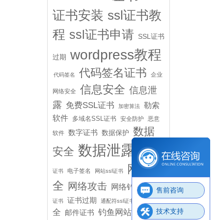
证书安装
ssl证书教
程
ssl证书申请
SSL证书
wordpress教程
过期
代码签名证书
企业
代码签名
信息安全
信息泄
网络安全
露
免费SSL证书
勒索
加密算法
软件
多域名SSL证书
安全防护
恶意
数据
数字证书
数据保护
软件
数据泄露
安全
申请SSL
网络安
电子签名
证书
网站ssl证书
全
网络攻击
网络钓鱼
自签名
售前咨询
邮件安
证书过期
证书
通配符ssl证书
技术支持
全
钓鱼网站
邮件证书
黑客攻击