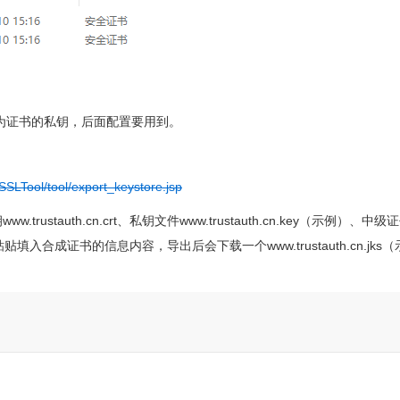
件为证书的私钥，后面配置要用到。
/SSLTool/tool/export_keystore.jsp
stauth.cn.crt、私钥文件www.trustauth.cn.key（示例）、中级
贴填入合成证书的信息内容，导出后会下载一个www.trustauth.cn.jks