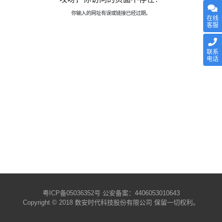
你输入的网址有误或链接已经过期。
在线
客服
联系
电话
粤ICP备05036352号
公安备案：4406053010643
Copyright © 2018 数安时代科技股份有限公司 保留一切权利。