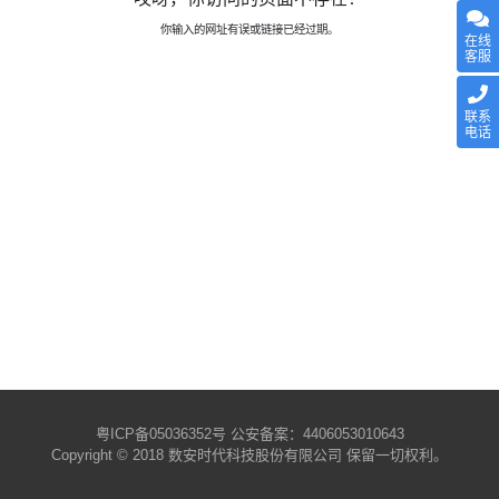
你输入的网址有误或链接已经过期。
在线
客服
联系
电话
粤ICP备05036352号
公安备案：4406053010643
Copyright © 2018 数安时代科技股份有限公司 保留一切权利。