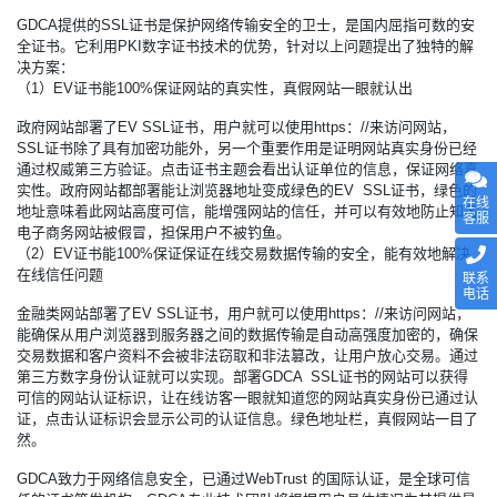
GDCA提供的
SSL证书
是保护网络传输安全的卫士，是国内屈指可数的安
全证书。它利用PKI数字证书技术的优势，针对以上问题提出了独特的解
决方案：
（1）EV证书能100%保证网站的真实性，真假网站一眼就认出
政府网站部署了EV SSL证书，用户就可以使用https：//来访问网站，
SSL证书除了具有加密功能外，另一个重要作用是证明网站真实身份已经
通过权威第三方验证。点击证书主题会看出认证单位的信息，保证网络真
实性。政府网站都部署能让浏览器地址变成绿色的EV SSL证书，绿色的
在线
地址意味着此网站高度可信，能增强网站的信任，并可以有效地防止知名
客服
电子商务网站被假冒，担保用户不被钓鱼。
（2）EV证书能100%保证保证在线交易数据传输的安全，能有效地解决
在线信任问题
联系
电话
金融类网站部署了EV SSL证书，用户就可以使用https：//来访问网站，
能确保从用户浏览器到服务器之间的数据传输是自动高强度加密的，确保
交易数据和客户资料不会被非法窃取和非法篡改，让用户放心交易。通过
第三方数字身份认证就可以实现。部署GDCA SSL证书的网站可以获得
可信的网站认证标识，让在线访客一眼就知道您的网站真实身份已通过认
证，点击认证标识会显示公司的认证信息。绿色地址栏，真假网站一目了
然。
GDCA致力于网络信息安全，已通过WebTrust 的国际认证，是全球可信