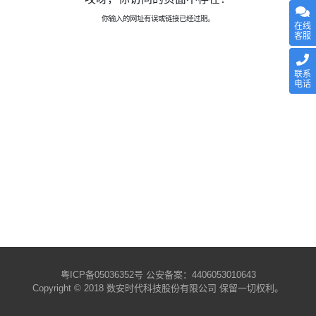
你输入的网址有误或链接已经过期。
在线
客服
联系
电话
粤ICP备05036352号
公安备案：4406053010643
Copyright © 2018 数安时代科技股份有限公司 保留一切权利。