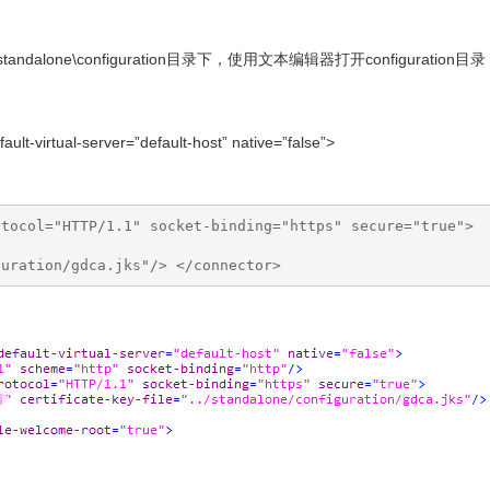
dalone\configuration目录下，使用文本编辑器打开configuration目录
lt-virtual-server=”default-host” native=”false”>
tocol="HTTP/1.1" socket-binding="https" secure="true">

guration/gdca.jks"/> </connector>