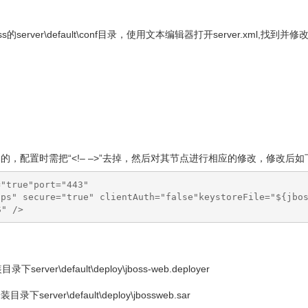
server\default\conf目录，使用文本编辑器打开server.xml,找到并
/>是被注释的，配置时需把“<!– –>”去掉，然后对其节点进行相应的修改，修改后
"true"port="443" 

tps" secure="true" clientAuth="false"keystoreFile="${jbo
S" />
rver\default\deploy\jboss-web.deployer
server\default\deploy\jbossweb.sar