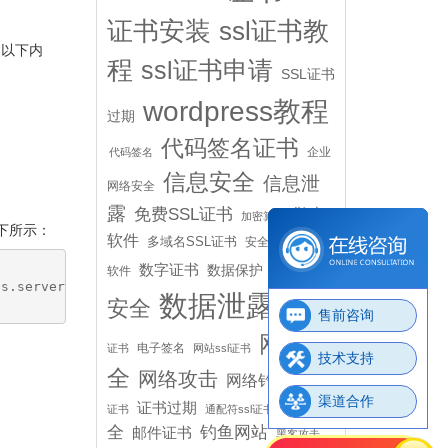
证书安装
ssl证书教
修改以下内
程
ssl证书申请
SSL证书
wordpress教程
过期
代码签名证书
企业
代码签名
信息安全
信息泄
网络安全
露
免费SSL证书
勒索
加密算法
如下所示：
软件
多域名SSL证书
安全防护
恶意
数据
数字证书
数据保护
软件
ss.server.home.dir}/conf/
gdca
.jks
"

数据泄露
安全
申请SSL
售前咨询
网络安
电子签名
证书
网站ssl证书
技术支持
全
网络攻击
网络钓鱼
自签名
渠道合作
邮件安
证书过期
证书
通配符ssl证书
全
钓鱼网站
邮件证书
黑客攻击