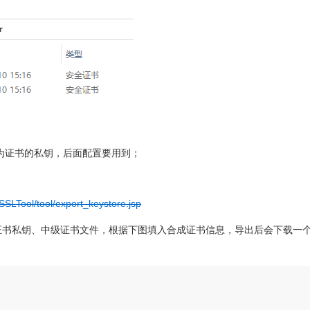
件为证书的私钥，后面配置要用到；
/SSLTool/tool/export_keystore.jsp
证书私钥、中级证书文件，根据下图填入合成证书信息，导出后会下载一
。