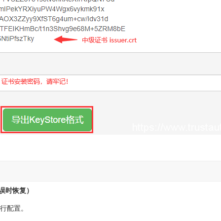
误时恢复）
进行配置。